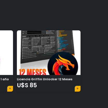
×
 1 año
Licencia Griffin Unlocker 12 Meses
U$S
85
Tu carrito está vacío.
Agregá un producto y aparecerá acá
automáticamente.