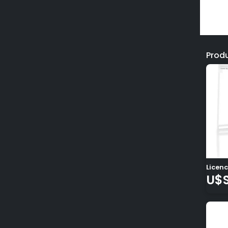
Prod
Licenc
U$