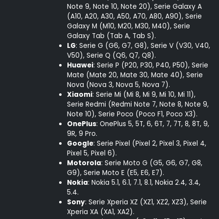
Note 9, Note 10, Note 20), Serie Galaxy A
(A10, A20, A30, A50, A70, A80, A90), Serie
Galaxy M (M10, M20, M30, M40), Serie
Galaxy Tab (Tab A, Tab S).
LG
: Serie G (G6, G7, G8), Serie V (V30, V40,
V50), Serie Q (Q6, Q7, Q8).
Huawei
: Serie P (P20, P30, P40, P50), Serie
Mate (Mate 20, Mate 30, Mate 40), Serie
Nova (Nova 3, Nova 5, Nova 7).
Xiaomi
: Serie Mi (Mi 8, Mi 9, Mi 10, Mi 11),
Serie Redmi (Redmi Note 7, Note 8, Note 9,
Note 10), Serie Poco (Poco F1, Poco X3).
OnePlus
: OnePlus 5, 5T, 6, 6T, 7, 7T, 8, 8T, 9,
9R, 9 Pro.
Google
: Serie Pixel (Pixel 2, Pixel 3, Pixel 4,
Pixel 5, Pixel 6).
Motorola
: Serie Moto G (G5, G6, G7, G8,
G9), Serie Moto E (E5, E6, E7).
Nokia
: Nokia 5.1, 6.1, 7.1, 8.1, Nokia 2.4, 3.4,
5.4.
Sony
: Serie Xperia XZ (XZ1, XZ2, XZ3), Serie
Xperia XA (XA1, XA2).