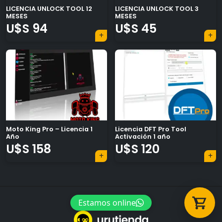
LICENCIA UNLOCK TOOL 12
LICENCIA UNLOCK TOOL 3
MESES
MESES
U$S
94
U$S
45
Tu carrito está vacío.
Agregá un producto y aparecerá acá
automáticamente.
Moto King Pro – Licencia 1
Licencia DFT Pro Tool
Año
Activación 1 año
U$S
158
U$S
120
Navegación
Estamos online
de